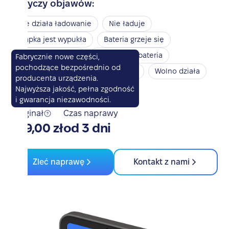
Dotyczy objawów:
Nie działa ładowanie
Nie ładuje
Klapka jest wypukła
Bateria grzeje się
Bateria nie działa
Spuchnięta bateria
Fabrycznie nowe części,
pochodzące bezpośrednio od
Nie włącza się
Przegrzewa się
Wolno działa
producenta urządzenia.
Szybko się rozładowuje
Najwyższa jakość, pełna zgodność
i gwarancja niezawodności.
Oryginał
Czas naprawy
759,00 zł
od 3 dni
Zleć naprawę
Kontakt z nami