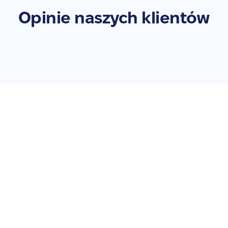
Opinie naszych klientów
Zleć naprawę swojego
iPad Air 11" M3 Wi-Fi (2025)
- A3266
Nie zwlekaj – przywróć swoje urządzenie do pełnej
sprawności. Zleć naprawę już teraz!