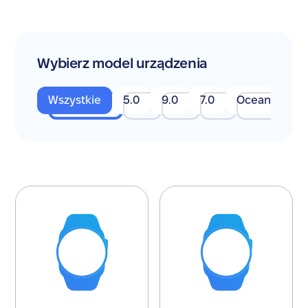
Wybierz model urządzenia
Wszystkie
5.0
9.0
7.0
Ocean
Ra