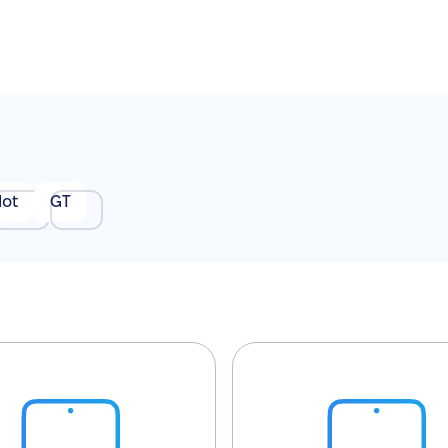
Hot
GT