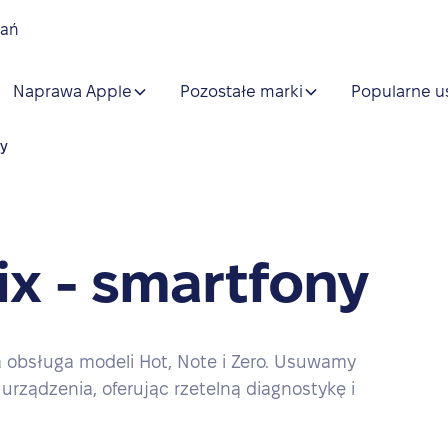
nań
Naprawa Apple
Pozostałe marki
Popularne u
ny
ix - smartfony
a obsługa modeli Hot, Note i Zero. Usuwamy
rządzenia, oferując rzetelną diagnostykę i