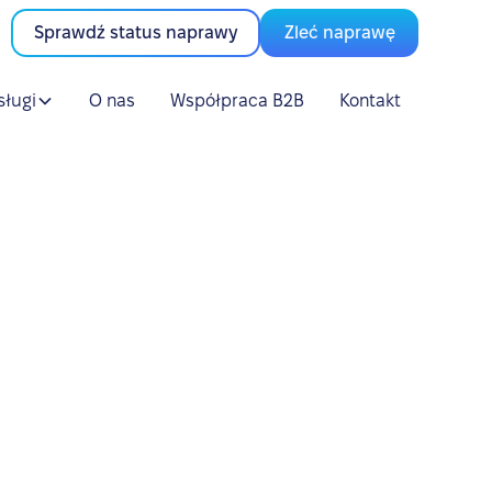
Sprawdź status naprawy
Zleć naprawę
sługi
O nas
Współpraca B2B
Kontakt