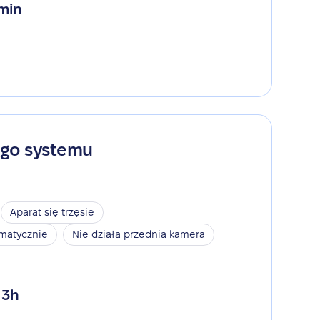
 min
ego systemu
Aparat się trzęsie
omatycznie
Nie działa przednia kamera
 3h