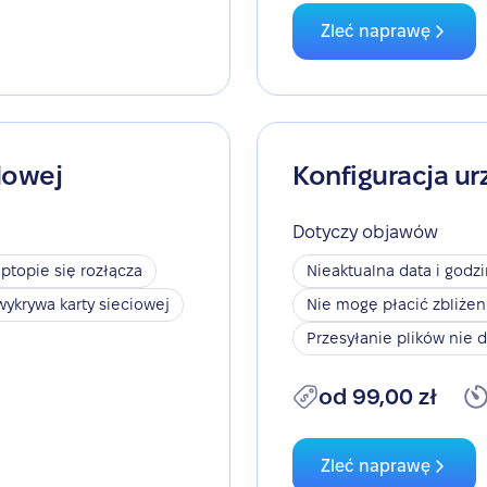
Zleć naprawę
dowej
Konfiguracja ur
Dotyczy objawów
aptopie się rozłącza
Nieaktualna data i godz
wykrywa karty sieciowej
Nie mogę płacić zbliże
Przesyłanie plików nie d
od 99,00 zł
Zleć naprawę