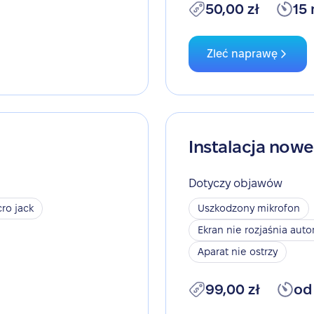
50,00 zł
15
Zleć naprawę
Instalacja now
Dotyczy objawów
ro jack
Uszkodzony mikrofon
Ekran nie rozjaśnia aut
Aparat nie ostrzy
99,00 zł
od