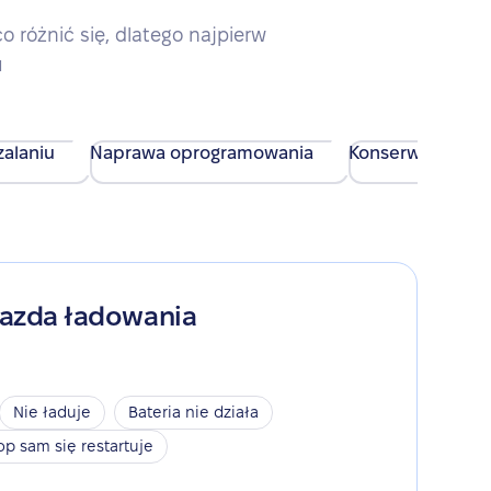
różnić się, dlatego najpierw
u
alaniu
Naprawa oprogramowania
Konserwacja urz
iazda ładowania
Nie ładuje
Bateria nie działa
op sam się restartuje