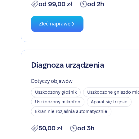
od 99,00 zł
od 2h
Zleć naprawę
Diagnoza urządzenia
Dotyczy objawów
Uszkodzony głośnik
Uszkodzone gniazdo mic
Uszkodzony mikrofon
Aparat się trzęsie
Ekran nie rozjaśnia automatycznie
50,00 zł
od 3h