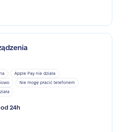
ządzenia
ina
Apple Pay nie działa
niowo
Nie mogę płacić telefonem
ziała
od 24h