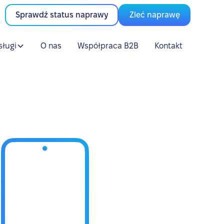
Sprawdź status naprawy
Zleć naprawę
sługi
O nas
Współpraca B2B
Kontakt