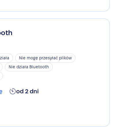
ooth
ziała
Nie mogę przesyłać plików
Nie działa Bluetooth
ę
od 2 dni