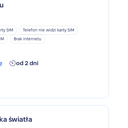
gu
rty SIM
Telefon nie widzi karty SIM
SIM
Brak internetu
ę
od 2 dni
ka światła