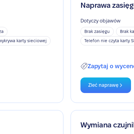
Naprawa zasię
Dotyczy objawów
za
Brak zasięgu
Brak ka
wykrywa karty sieciowej
Telefon nie czyta karty 
Zapytaj o wycen
Zleć naprawę
Wymiana czujni