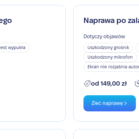
nego
Naprawa po zal
Dotyczy objawów
jest wypukła
Uszkodzony głośnik
Uszkodzony mikrofon
Ekran nie rozjaśnia aut
od 149,00 zł
Zleć naprawę