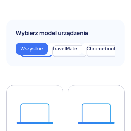
Wybierz model urządzenia
Wszystkie
TravelMate
Chromebook
Pr