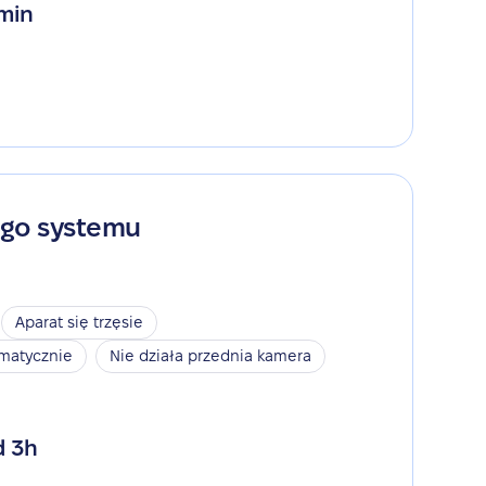
 min
ego systemu
Aparat się trzęsie
omatycznie
Nie działa przednia kamera
d 3h