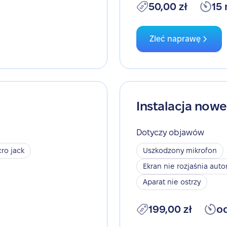
50,00 zł
15
Zleć naprawę
Instalacja now
Dotyczy objawów
ro jack
Uszkodzony mikrofon
Ekran nie rozjaśnia aut
Aparat nie ostrzy
199,00 zł
o