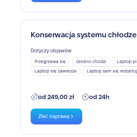
Konserwacja systemu chłodze
Dotyczy objawów
Przegrzewa się
Głośno chodzi
Laptop pi
Laptop się zawiesza
Laptop sam się restartu
od 249,00 zł
od 24h
Zleć naprawę