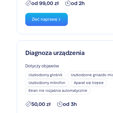
od 99,00 zł
od 2h
Zleć naprawę
Diagnoza urządzenia
Dotyczy objawów
Uszkodzony głośnik
Uszkodzone gniazdo mic
Uszkodzony mikrofon
Aparat się trzęsie
Ekran nie rozjaśnia automatycznie
50,00 zł
od 3h