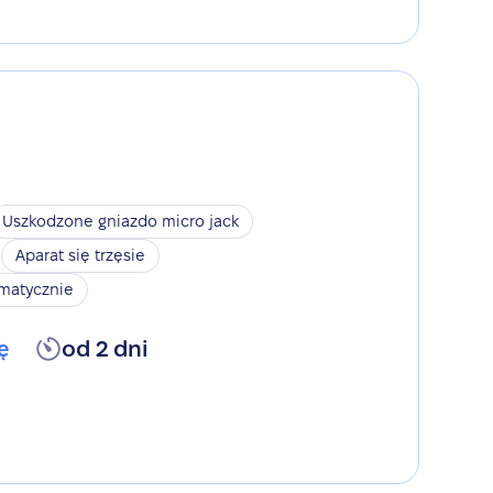
Uszkodzone gniazdo micro jack
Aparat się trzęsie
omatycznie
ę
od 2 dni