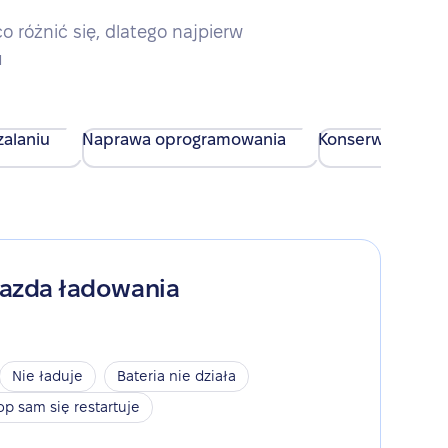
różnić się, dlatego najpierw
u
alaniu
Naprawa oprogramowania
Konserwacja urz
iazda ładowania
Nie ładuje
Bateria nie działa
op sam się restartuje