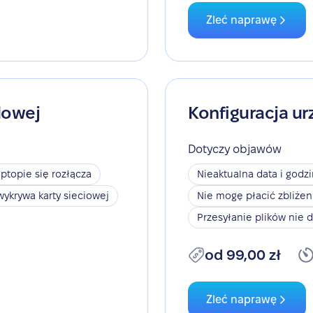
Zleć naprawę
dowej
Konfiguracja ur
Dotyczy objawów
aptopie się rozłącza
Nieaktualna data i godz
wykrywa karty sieciowej
Nie mogę płacić zbliże
Przesyłanie plików nie d
od 99,00 zł
Zleć naprawę