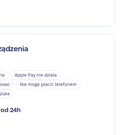
ządzenia
ina
Apple Pay nie działa
niowo
Nie mogę płacić telefonem
ziała
od 24h