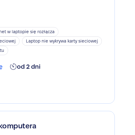
net w laptopie się rozłącza
ieciowej
Laptop nie wykrywa karty sieciowej
tu
ę
od 2 dni
 komputera