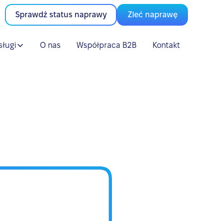
Sprawdź status naprawy
Zleć naprawę
sługi
O nas
Współpraca B2B
Kontakt