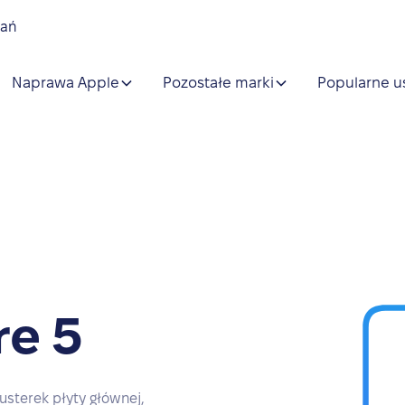
nań
Naprawa Apple
Pozostałe marki
Popularne u
re 5
usterek płyty głównej,