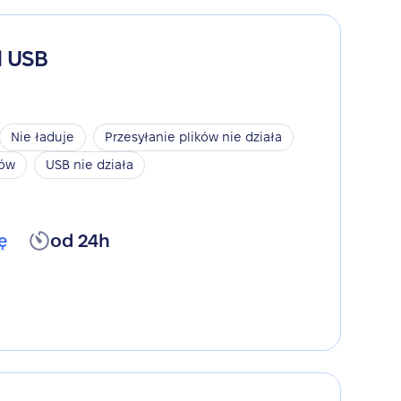
d USB
Nie ładuje
Przesyłanie plików nie działa
ków
USB nie działa
ę
od 24h