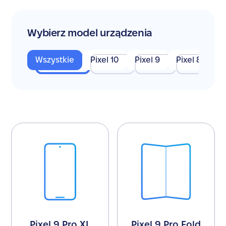
Wybierz model urządzenia
Wszystkie
Pixel 10
Pixel 9
Pixel 8
Pi
Pixel 9 Pro XL
Pixel 9 Pro Fold