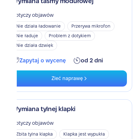
Wymiana taśmy modułowej
Dotyczy objawów
Nie działa ładowanie
Przerywa mikrofon
Nie ładuje
Problem z dotykiem
Nie działa dzwięk
Zapytaj o wycenę
od 2 dni
Zleć naprawę
Wymiana tylnej klapki
Dotyczy objawów
Zbita tylna klapka
Klapka jest wypukła