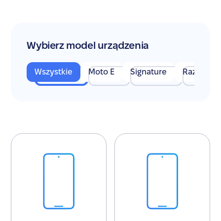
Wybierz model urządzenia
Wszystkie
Moto E
Signature
Razr
M