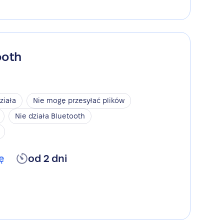
ooth
ziała
Nie mogę przesyłać plików
Nie działa Bluetooth
ę
od 2 dni