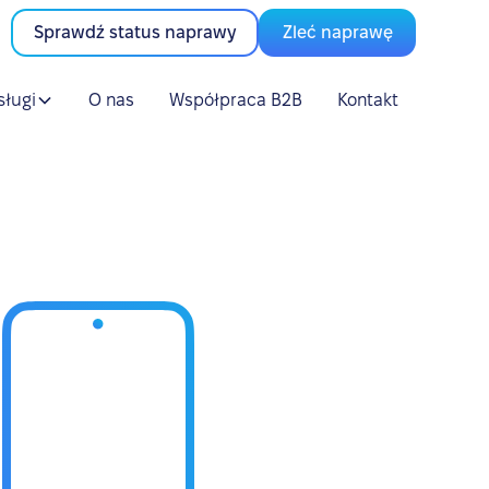
Sprawdź status naprawy
Zleć naprawę
sługi
O nas
Współpraca B2B
Kontakt