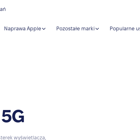
nań
Naprawa Apple
Pozostałe marki
Popularne u
 5G
terek wyświetlacza,