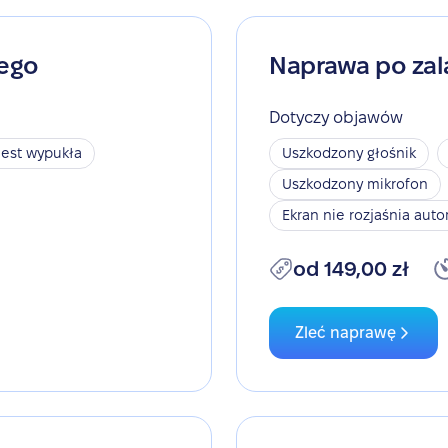
nego
Naprawa po zal
Dotyczy objawów
jest wypukła
Uszkodzony głośnik
Uszkodzony mikrofon
Ekran nie rozjaśnia aut
od 149,00 zł
Zleć naprawę