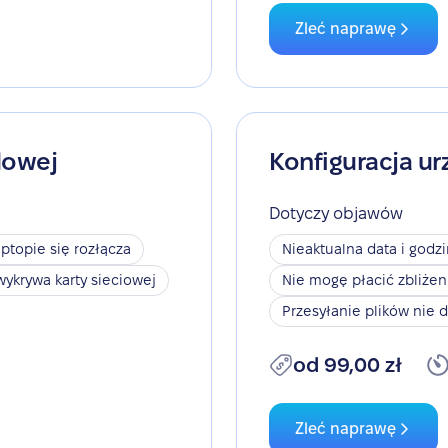
Zleć naprawę
dowej
Konfiguracja ur
Dotyczy objawów
aptopie się rozłącza
Nieaktualna data i godz
wykrywa karty sieciowej
Nie mogę płacić zbliże
Przesyłanie plików nie d
od 99,00 zł
Zleć naprawę