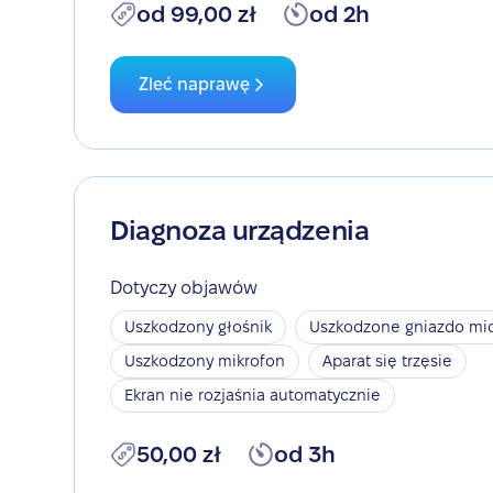
od 99,00 zł
od 2h
Zleć naprawę
Diagnoza urządzenia
Dotyczy objawów
Uszkodzony głośnik
Uszkodzone gniazdo mic
Uszkodzony mikrofon
Aparat się trzęsie
Ekran nie rozjaśnia automatycznie
50,00 zł
od 3h