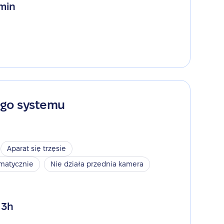
 min
ego systemu
Aparat się trzęsie
omatycznie
Nie działa przednia kamera
 3h