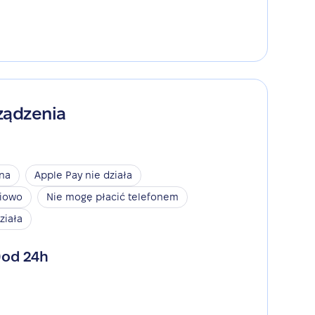
ządzenia
ina
Apple Pay nie działa
niowo
Nie mogę płacić telefonem
ziała
od 24h