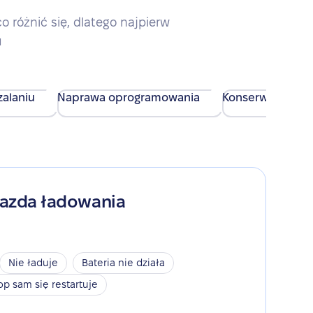
różnić się, dlatego najpierw
u
alaniu
Naprawa oprogramowania
Konserwacja urz
iazda ładowania
Nie ładuje
Bateria nie działa
op sam się restartuje