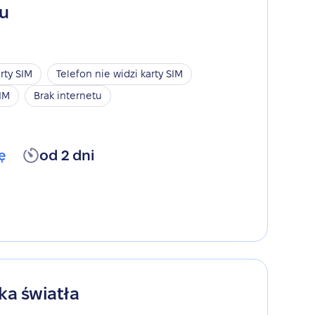
gu
rty SIM
Telefon nie widzi karty SIM
SIM
Brak internetu
ę
od 2 dni
ka światła