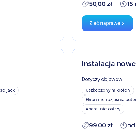
50,00 zł
15
Zleć naprawę
Instalacja now
Dotyczy objawów
ro jack
Uszkodzony mikrofon
Ekran nie rozjaśnia aut
Aparat nie ostrzy
99,00 zł
od