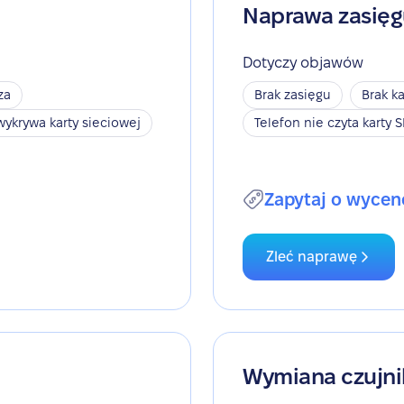
Naprawa zasię
Dotyczy objawów
za
Brak zasięgu
Brak ka
wykrywa karty sieciowej
Telefon nie czyta karty 
Zapytaj o wycen
Zleć naprawę
Wymiana czujni