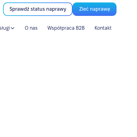
Sprawdź status naprawy
Zleć naprawę
sługi
O nas
Współpraca B2B
Kontakt