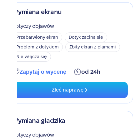
Wymiana ekranu
Dotyczy objawów
Przebarwiony ekran
Dotyk zacina się
Problem z dotykiem
Zbity ekran z plamami
Nie włącza się
Zapytaj o wycenę
od 24h
Zleć naprawę
Wymiana gładzika
Dotyczy objawów