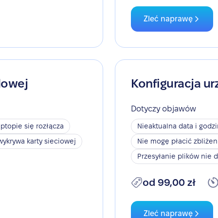
Zleć naprawę
dowej
Konfiguracja ur
Dotyczy objawów
aptopie się rozłącza
Nieaktualna data i godz
wykrywa karty sieciowej
Nie mogę płacić zbliże
Przesyłanie plików nie d
od 99,00 zł
Zleć naprawę