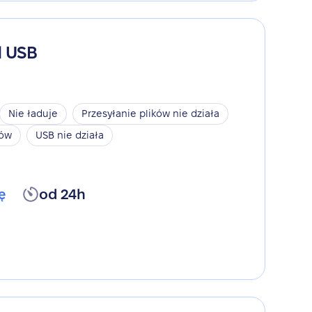
d USB
Nie ładuje
Przesyłanie plików nie działa
ków
USB nie działa
ę
od 24h