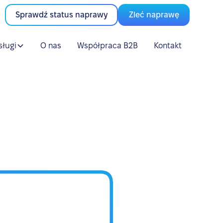
Sprawdź status naprawy
Zleć naprawę
sługi
O nas
Współpraca B2B
Kontakt