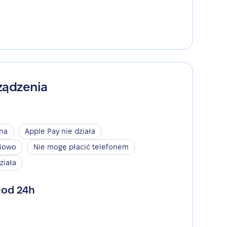
ządzenia
ina
Apple Pay nie działa
niowo
Nie mogę płacić telefonem
ziała
od 24h