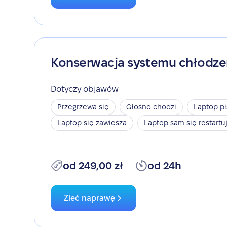
Konserwacja systemu chłodze
Dotyczy objawów
Przegrzewa się
Głośno chodzi
Laptop pi
Laptop się zawiesza
Laptop sam się restartu
od 249,00 zł
od 24h
Zleć naprawę