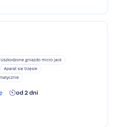
Uszkodzone gniazdo micro jack
Aparat się trzęsie
omatycznie
ę
od 2 dni