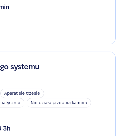
 min
ego systemu
Aparat się trzęsie
omatycznie
Nie działa przednia kamera
d 3h