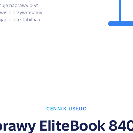
muje naprawy płyt
erwisie przywracamy
c o ich stabilną i
CENNIK USŁUG
rawy EliteBook 84