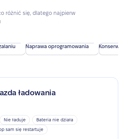
różnić się, dlatego najpierw
u
alaniu
Naprawa oprogramowania
Konserwacja urz
iazda ładowania
Nie ładuje
Bateria nie działa
op sam się restartuje