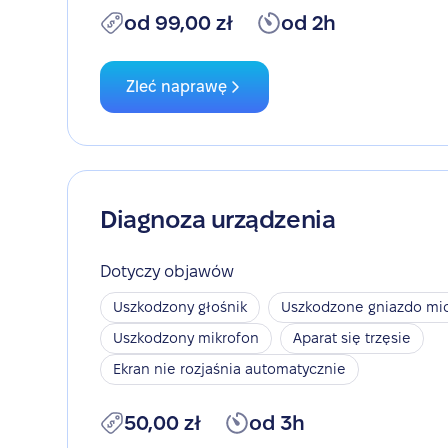
od 99,00 zł
od 2h
Zleć naprawę
Diagnoza urządzenia
Dotyczy objawów
Uszkodzony głośnik
Uszkodzone gniazdo mic
Uszkodzony mikrofon
Aparat się trzęsie
Ekran nie rozjaśnia automatycznie
50,00 zł
od 3h