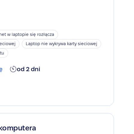
net w laptopie się rozłącza
ieciowej
Laptop nie wykrywa karty sieciowej
tu
ę
od 2 dni
 komputera