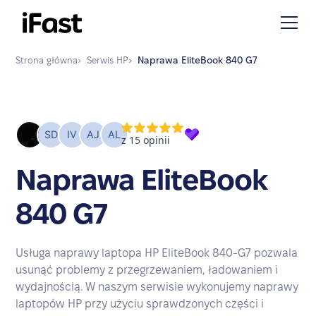
Strona główna
›
Serwis
HP
›
Naprawa
EliteBook 840 G7
Naprawa EliteBook
840 G7
Usługa naprawy laptopa HP EliteBook 840-G7 pozwala
usunąć problemy z przegrzewaniem, ładowaniem i
wydajnością. W naszym serwisie wykonujemy naprawy
laptopów HP przy użyciu sprawdzonych części i