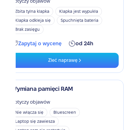
Dotyczy objawów
Zbita tylna klapka
Klapka jest wypukła
Klapka odkleja się
Spuchnięta bateria
Brak zasięgu
Zapytaj o wycenę
od 24h
Zleć naprawę
Wymiana pamięci RAM
Dotyczy objawów
Nie włącza się
Bluescreen
Laptop się zawiesza