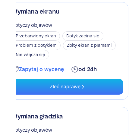
Wymiana ekranu
Dotyczy objawów
Przebarwiony ekran
Dotyk zacina się
Problem z dotykiem
Zbity ekran z plamami
Nie włącza się
Zapytaj o wycenę
od 24h
Zleć naprawę
Wymiana gładzika
Dotyczy objawów