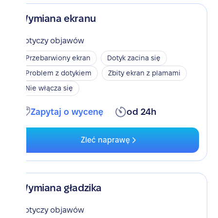
Wymiana ekranu
Dotyczy objawów
Przebarwiony ekran
Dotyk zacina się
Problem z dotykiem
Zbity ekran z plamami
Nie włącza się
Zapytaj o wycenę
od 24h
Zleć naprawę
Wymiana gładzika
Dotyczy objawów