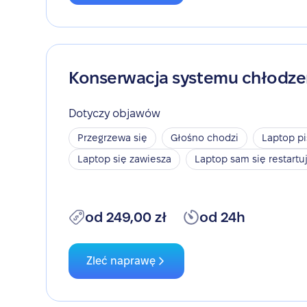
Konserwacja systemu chłodze
Dotyczy objawów
Przegrzewa się
Głośno chodzi
Laptop pi
Laptop się zawiesza
Laptop sam się restartu
od 249,00 zł
od 24h
Zleć naprawę