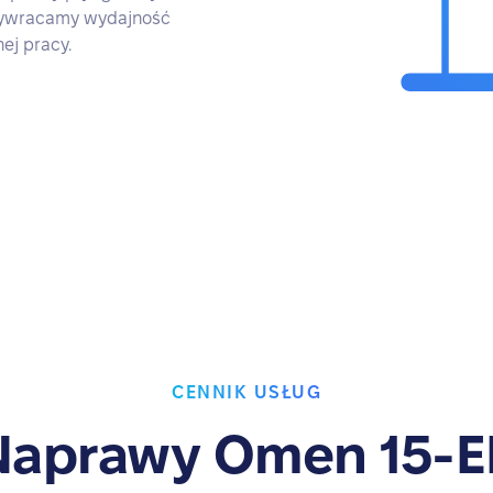
rzywracamy wydajność
ej pracy.
CENNIK USŁUG
Naprawy Omen 15-E