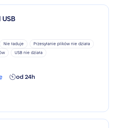
d USB
Nie ładuje
Przesyłanie plików nie działa
ków
USB nie działa
ę
od 24h