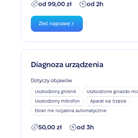
od 99,00 zł
od 2h
Zleć naprawę
Diagnoza urządzenia
Dotyczy objawów
Uszkodzony głośnik
Uszkodzone gniazdo mic
Uszkodzony mikrofon
Aparat się trzęsie
Ekran nie rozjaśnia automatycznie
50,00 zł
od 3h