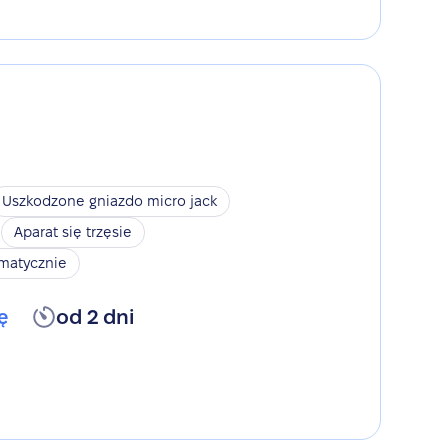
Uszkodzone gniazdo micro jack
Aparat się trzęsie
omatycznie
ę
od 2 dni