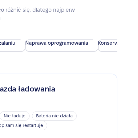
różnić się, dlatego najpierw
u
alaniu
Naprawa oprogramowania
Konserwacja urz
iazda ładowania
Nie ładuje
Bateria nie działa
op sam się restartuje