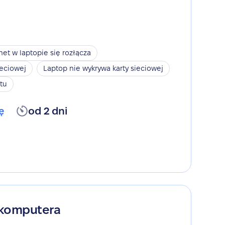
net w laptopie się rozłącza
ieciowej
Laptop nie wykrywa karty sieciowej
tu
ę
od 2 dni
 komputera