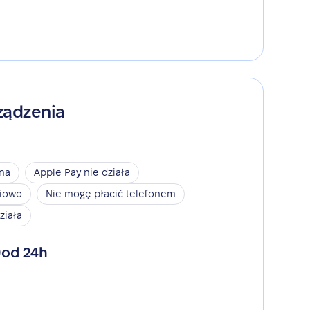
ządzenia
ina
Apple Pay nie działa
niowo
Nie mogę płacić telefonem
ziała
od 24h