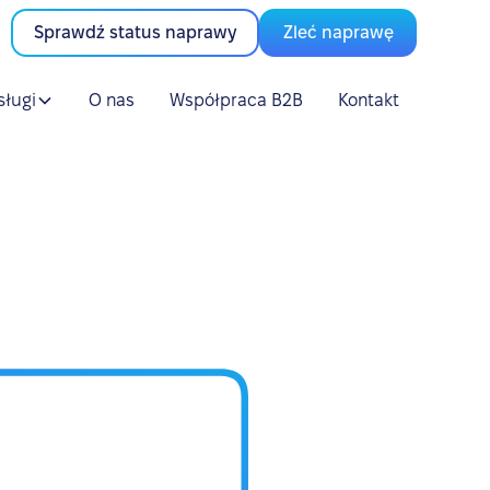
Sprawdź status naprawy
Zleć naprawę
sługi
O nas
Współpraca B2B
Kontakt