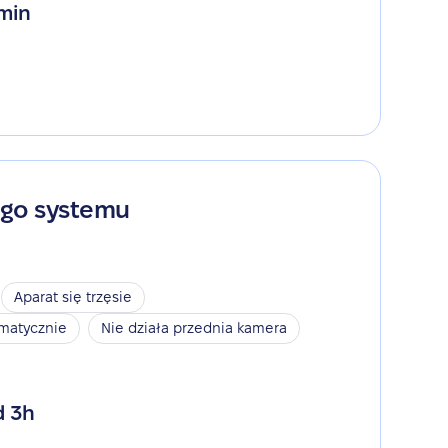
 min
ego systemu
Aparat się trzęsie
omatycznie
Nie działa przednia kamera
d 3h