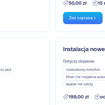
50,00 zł
15
Zleć naprawę
Instalacja now
Dotyczy objawów
ro jack
Uszkodzony mikrofon
Ekran nie rozjaśnia aut
Aparat nie ostrzy
199,00 zł
o