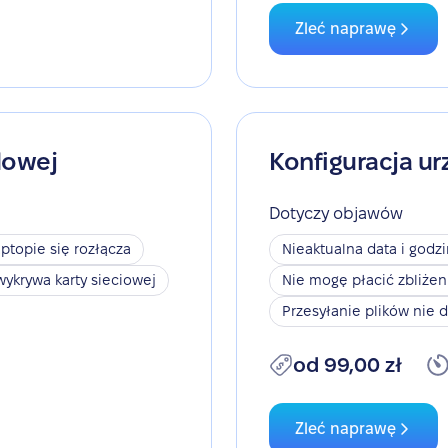
Zleć naprawę
dowej
Konfiguracja ur
Dotyczy objawów
aptopie się rozłącza
Nieaktualna data i godz
wykrywa karty sieciowej
Nie mogę płacić zbliże
Przesyłanie plików nie d
od 99,00 zł
Zleć naprawę