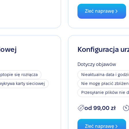
Zleć naprawę
dowej
Konfiguracja ur
Dotyczy objawów
aptopie się rozłącza
Nieaktualna data i godz
wykrywa karty sieciowej
Nie mogę płacić zbliże
Przesyłanie plików nie d
od 99,00 zł
Zleć naprawę