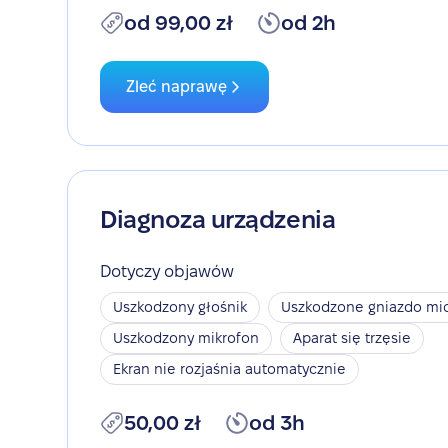
od 99,00 zł
od 2h
Zleć naprawę
Diagnoza urządzenia
Dotyczy objawów
Uszkodzony głośnik
Uszkodzone gniazdo mic
Uszkodzony mikrofon
Aparat się trzęsie
Ekran nie rozjaśnia automatycznie
50,00 zł
od 3h