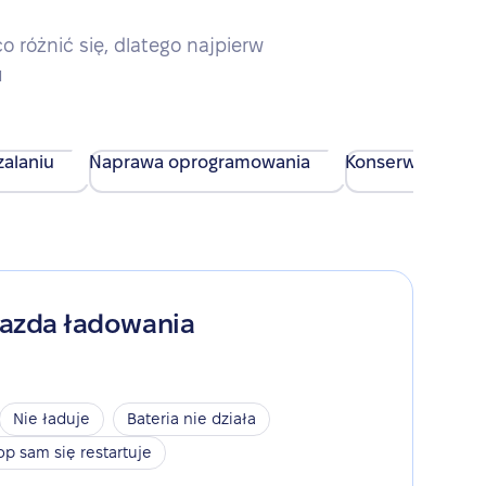
różnić się, dlatego najpierw
u
alaniu
Naprawa oprogramowania
Konserwacja urz
iazda ładowania
Nie ładuje
Bateria nie działa
op sam się restartuje