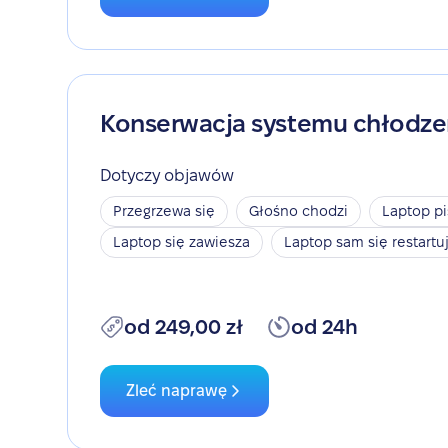
Konserwacja systemu chłodze
Dotyczy objawów
Przegrzewa się
Głośno chodzi
Laptop pi
Laptop się zawiesza
Laptop sam się restartu
od 249,00 zł
od 24h
Zleć naprawę