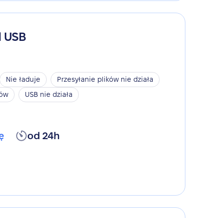
d USB
Nie ładuje
Przesyłanie plików nie działa
ków
USB nie działa
ę
od 24h