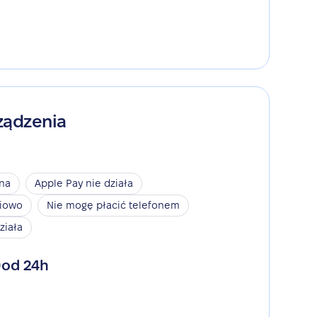
ządzenia
ina
Apple Pay nie działa
niowo
Nie mogę płacić telefonem
ziała
od 24h