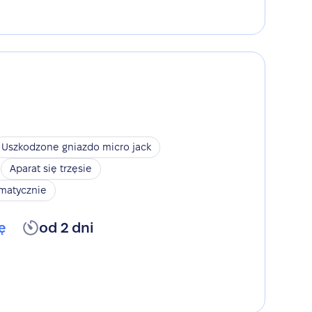
Uszkodzone gniazdo micro jack
Aparat się trzęsie
omatycznie
ę
od 2 dni