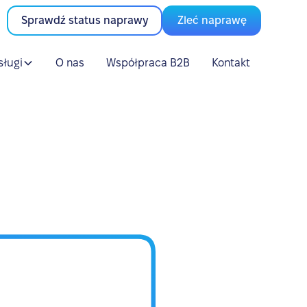
Sprawdź status naprawy
Zleć naprawę
sługi
O nas
Współpraca B2B
Kontakt