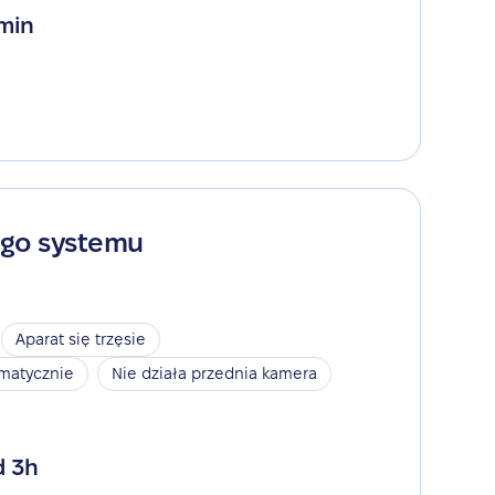
 min
ego systemu
Aparat się trzęsie
omatycznie
Nie działa przednia kamera
d 3h