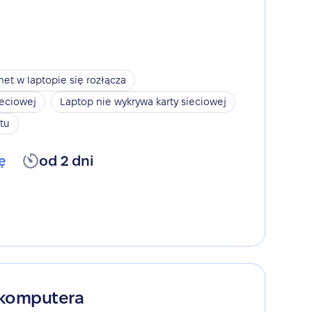
net w laptopie się rozłącza
ieciowej
Laptop nie wykrywa karty sieciowej
tu
ę
od 2 dni
 komputera