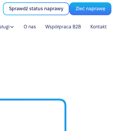
Sprawdź status naprawy
Zleć naprawę
sługi
O nas
Współpraca B2B
Kontakt