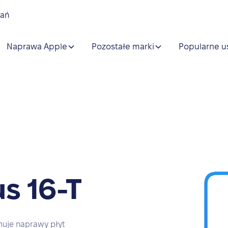
nań
Naprawa Apple
Pozostałe marki
Popularne u
s 16-T
muje naprawy płyt