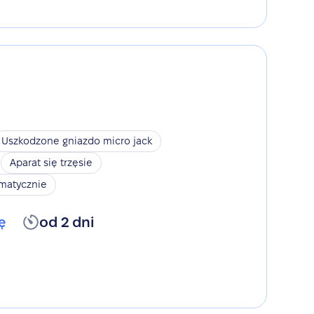
Uszkodzone gniazdo micro jack
Aparat się trzęsie
omatycznie
ę
od 2 dni