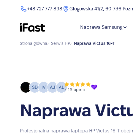
+48 727 777 898
Głogowska 41/2, 60-736 Poz
Naprawa Samsung
Strona główna
›
Serwis
HP
›
Naprawa
Victus 16-T
Naprawa Victu
Profesjonalna naprawa laptopa HP Victus 16-T obej