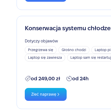
Konserwacja systemu chłodze
Dotyczy objawów
Przegrzewa się
Głośno chodzi
Laptop pi
Laptop się zawiesza
Laptop sam się restartu
od 249,00 zł
od 24h
Zleć naprawę