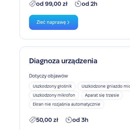
od 99,00 zł
od 2h
Zleć naprawę
Diagnoza urządzenia
Dotyczy objawów
Uszkodzony głośnik
Uszkodzone gniazdo mic
Uszkodzony mikrofon
Aparat się trzęsie
Ekran nie rozjaśnia automatycznie
50,00 zł
od 3h