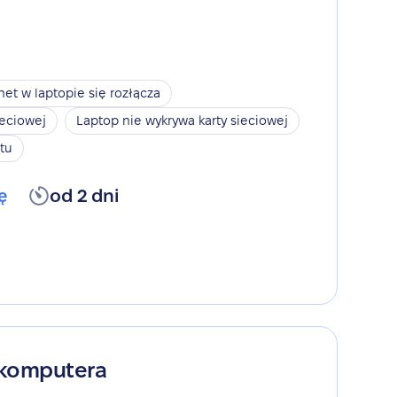
net w laptopie się rozłącza
ieciowej
Laptop nie wykrywa karty sieciowej
tu
ę
od 2 dni
 komputera