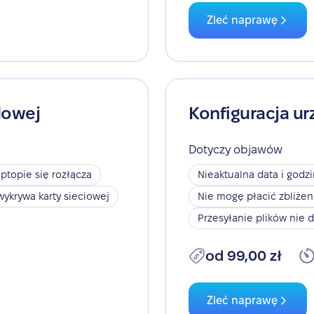
Zleć naprawę
dowej
Konfiguracja ur
Dotyczy objawów
aptopie się rozłącza
Nieaktualna data i godz
wykrywa karty sieciowej
Nie mogę płacić zbliże
Przesyłanie plików nie d
od 99,00 zł
Zleć naprawę