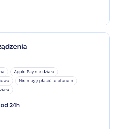
ządzenia
ina
Apple Pay nie działa
niowo
Nie mogę płacić telefonem
ziała
od 24h