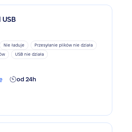
d USB
Nie ładuje
Przesyłanie plików nie działa
ków
USB nie działa
ę
od 24h