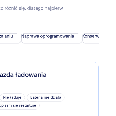
różnić się, dlatego najpierw
u
alaniu
Naprawa oprogramowania
Konserwacja urz
iazda ładowania
Nie ładuje
Bateria nie działa
op sam się restartuje