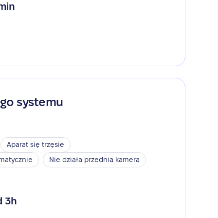
 min
ego systemu
Aparat się trzęsie
omatycznie
Nie działa przednia kamera
d 3h