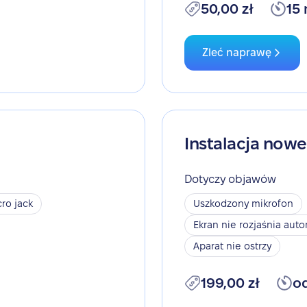
50,00 zł
15
Zleć naprawę
Instalacja now
Dotyczy objawów
ro jack
Uszkodzony mikrofon
Ekran nie rozjaśnia aut
Aparat nie ostrzy
199,00 zł
o