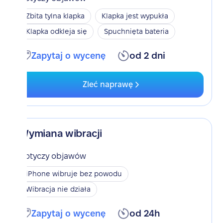
Zbita tylna klapka
Klapka jest wypukła
Klapka odkleja się
Spuchnięta bateria
Zapytaj o wycenę
od 2 dni
Zleć naprawę
Wymiana wibracji
Dotyczy objawów
iPhone wibruje bez powodu
Wibracja nie działa
Zapytaj o wycenę
od 24h