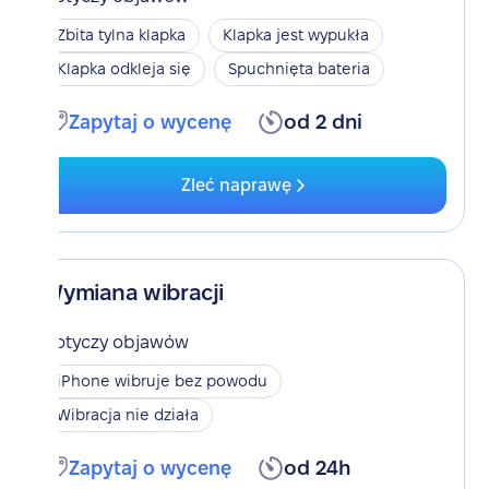
Zbita tylna klapka
Klapka jest wypukła
Klapka odkleja się
Spuchnięta bateria
Zapytaj o wycenę
od 2 dni
Zleć naprawę
Wymiana wibracji
Dotyczy objawów
iPhone wibruje bez powodu
Wibracja nie działa
Zapytaj o wycenę
od 24h