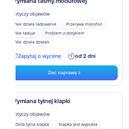
Wymiana taśmy modułowej
Dotyczy objawów
Nie działa ładowanie
Przerywa mikrofon
Nie ładuje
Problem z dotykiem
Nie działa dzwięk
Zapytaj o wycenę
od 2 dni
Zleć naprawę
Wymiana tylnej klapki
Dotyczy objawów
Zbita tylna klapka
Klapka jest wypukła