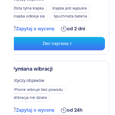
Zbita tylna klapka
Klapka jest wypukła
Klapka odkleja się
Spuchnięta bateria
Zapytaj o wycenę
od 2 dni
Zleć naprawę
Wymiana wibracji
Dotyczy objawów
iPhone wibruje bez powodu
Wibracja nie działa
Zapytaj o wycenę
od 24h