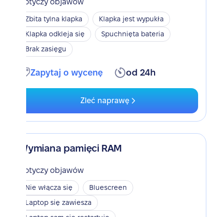
Dotyczy objawów
Zbita tylna klapka
Klapka jest wypukła
Klapka odkleja się
Spuchnięta bateria
Brak zasięgu
Zapytaj o wycenę
od 24h
Zleć naprawę
Wymiana pamięci RAM
Dotyczy objawów
Nie włącza się
Bluescreen
Laptop się zawiesza