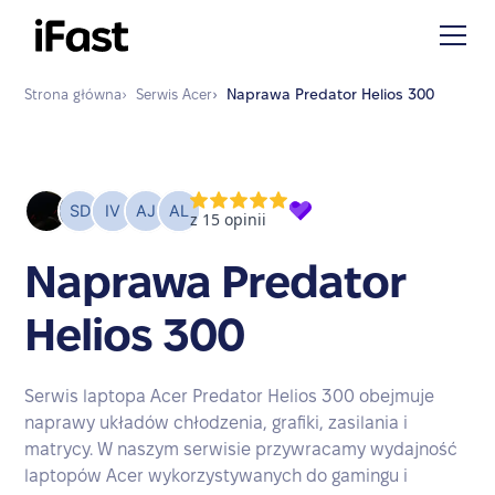
Strona główna
›
Serwis
Acer
›
Naprawa
Predator Helios 300
Naprawa Predator
Helios 300
Serwis laptopa Acer Predator Helios 300 obejmuje
naprawy układów chłodzenia, grafiki, zasilania i
matrycy. W naszym serwisie przywracamy wydajność
laptopów Acer wykorzystywanych do gamingu i