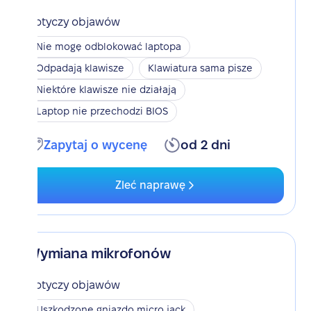
Dotyczy objawów
Nie mogę odblokować laptopa
Odpadają klawisze
Klawiatura sama pisze
Niektóre klawisze nie działają
Laptop nie przechodzi BIOS
Zapytaj o wycenę
od 2 dni
Zleć naprawę
Wymiana mikrofonów
Dotyczy objawów
Uszkodzone gniazdo micro jack