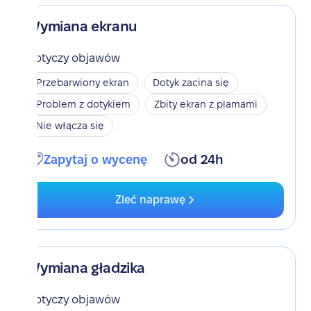
Wymiana ekranu
Dotyczy objawów
Przebarwiony ekran
Dotyk zacina się
Problem z dotykiem
Zbity ekran z plamami
Nie włącza się
Zapytaj o wycenę
od 24h
Zleć naprawę
Wymiana gładzika
Dotyczy objawów