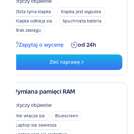
Dotyczy objawów
Zbita tylna klapka
Klapka jest wypukła
Klapka odkleja się
Spuchnięta bateria
Brak zasięgu
Zapytaj o wycenę
od 24h
Zleć naprawę
Wymiana pamięci RAM
Dotyczy objawów
Nie włącza się
Bluescreen
Laptop się zawiesza