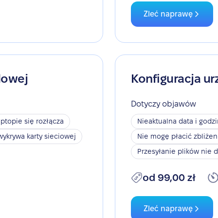
Zleć naprawę
dowej
Konfiguracja ur
Dotyczy objawów
aptopie się rozłącza
Nieaktualna data i godz
wykrywa karty sieciowej
Nie mogę płacić zbliże
Przesyłanie plików nie d
od 99,00 zł
Zleć naprawę