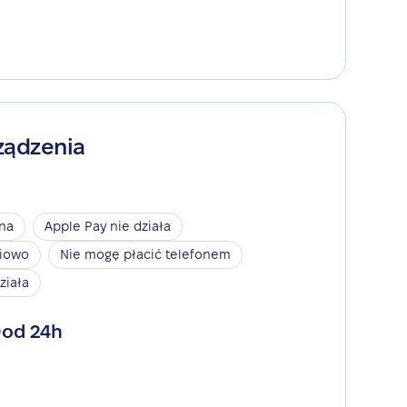
ządzenia
ina
Apple Pay nie działa
niowo
Nie mogę płacić telefonem
ziała
od 24h