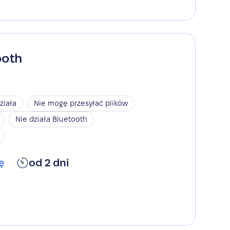
ooth
ziała
Nie mogę przesyłać plików
Nie działa Bluetooth
ę
od 2 dni