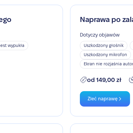
nego
Naprawa po zal
Dotyczy objawów
jest wypukła
Uszkodzony głośnik
Uszkodzony mikrofon
Ekran nie rozjaśnia aut
od 149,00 zł
Zleć naprawę