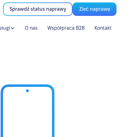
Sprawdź status naprawy
Zleć naprawę
sługi
O nas
Współpraca B2B
Kontakt