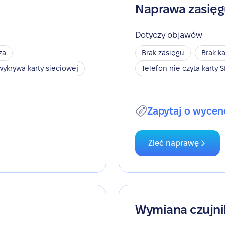
Naprawa zasię
Dotyczy objawów
za
Brak zasięgu
Brak ka
wykrywa karty sieciowej
Telefon nie czyta karty 
Zapytaj o wycen
Zleć naprawę
Wymiana czujni