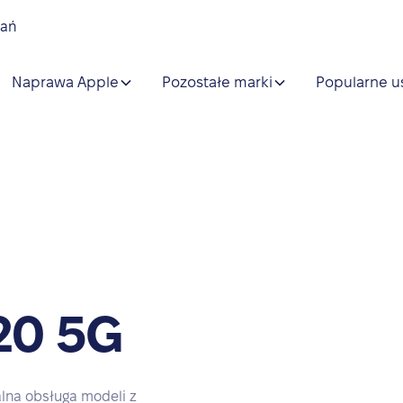
nań
Naprawa Apple
Pozostałe marki
Popularne u
20 5G
lna obsługa modeli z