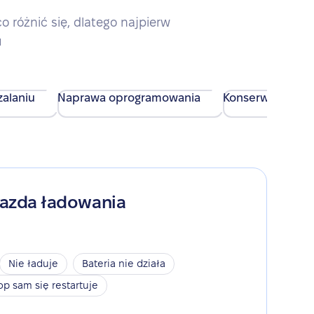
różnić się, dlatego najpierw
u
alaniu
Naprawa oprogramowania
Konserwacja urz
iazda ładowania
Nie ładuje
Bateria nie działa
op sam się restartuje