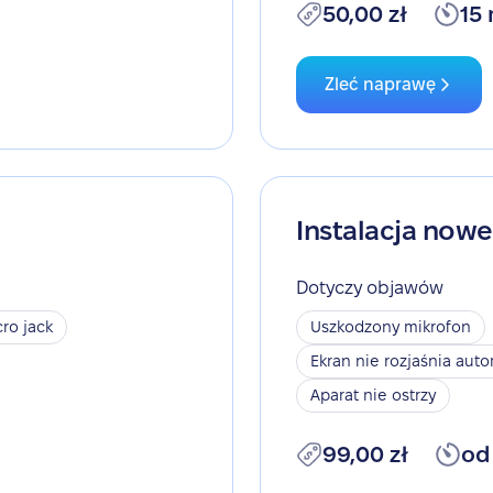
50,00 zł
15
Zleć naprawę
Instalacja now
Dotyczy objawów
ro jack
Uszkodzony mikrofon
Ekran nie rozjaśnia aut
Aparat nie ostrzy
99,00 zł
od