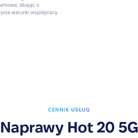
stemowe, dbając o
zyste warunki współpracy.
CENNIK USŁUG
Naprawy Hot 20 5