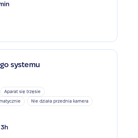
 min
ego systemu
Aparat się trzęsie
omatycznie
Nie działa przednia kamera
 3h