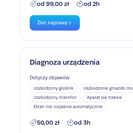
od 99,00 zł
od 2h
Zleć naprawę
Diagnoza urządzenia
Dotyczy objawów
Uszkodzony głośnik
Uszkodzone gniazdo mic
Uszkodzony mikrofon
Aparat się trzęsie
Ekran nie rozjaśnia automatycznie
50,00 zł
od 3h