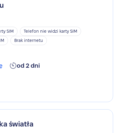
gu
rty SIM
Telefon nie widzi karty SIM
SIM
Brak internetu
ę
od 2 dni
ka światła