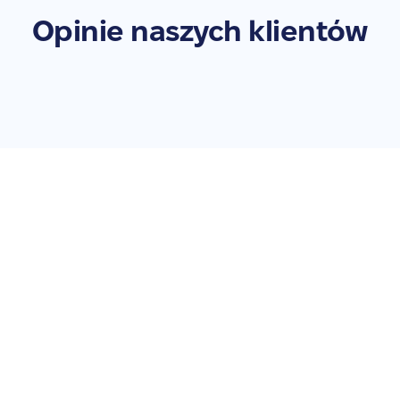
Opinie naszych klientów
Zleć naprawę swojego
Galaxy Watch 3 41mm LTE
Nie zwlekaj – przywróć swoje urządzenie do pełnej
sprawności. Zleć naprawę już teraz!