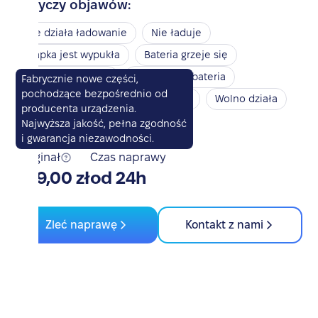
Dotyczy objawów:
Nie działa ładowanie
Nie ładuje
Klapka jest wypukła
Bateria grzeje się
Bateria nie działa
Spuchnięta bateria
Fabrycznie nowe części,
pochodzące bezpośrednio od
Nie włącza się
Przegrzewa się
Wolno działa
producenta urządzenia.
Szybko się rozładowuje
Najwyższa jakość, pełna zgodność
i gwarancja niezawodności.
Oryginał
Czas naprawy
359,00 zł
od 24h
Zleć naprawę
Kontakt z nami