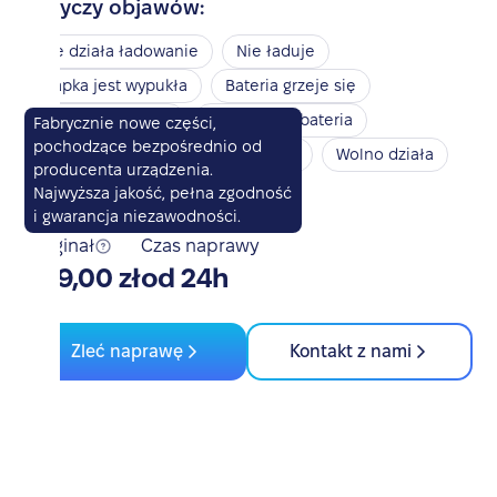
Dotyczy objawów:
Nie działa ładowanie
Nie ładuje
Klapka jest wypukła
Bateria grzeje się
Bateria nie działa
Spuchnięta bateria
Fabrycznie nowe części,
pochodzące bezpośrednio od
Nie włącza się
Przegrzewa się
Wolno działa
producenta urządzenia.
Szybko się rozładowuje
Najwyższa jakość, pełna zgodność
i gwarancja niezawodności.
Oryginał
Czas naprawy
359,00 zł
od 24h
Zleć naprawę
Kontakt z nami