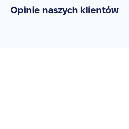
Opinie naszych klientów
Zleć naprawę swojego
Galaxy Watch 4 Classic
LTE 46mm
Nie zwlekaj – przywróć swoje urządzenie do pełnej
sprawności. Zleć naprawę już teraz!