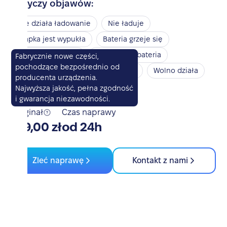
Dotyczy objawów:
Nie działa ładowanie
Nie ładuje
Klapka jest wypukła
Bateria grzeje się
Bateria nie działa
Spuchnięta bateria
Fabrycznie nowe części,
pochodzące bezpośrednio od
Nie włącza się
Przegrzewa się
Wolno działa
producenta urządzenia.
Szybko się rozładowuje
Najwyższa jakość, pełna zgodność
i gwarancja niezawodności.
Oryginał
Czas naprawy
419,00 zł
od 24h
Zleć naprawę
Kontakt z nami