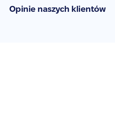
Opinie naszych klientów
Zleć naprawę swojego
Galaxy Watch 6 Classic
47mm
Nie zwlekaj – przywróć swoje urządzenie do pełnej
sprawności. Zleć naprawę już teraz!