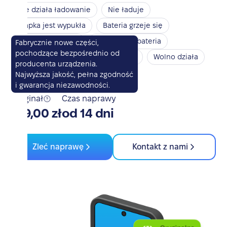
Nie działa ładowanie
Nie ładuje
Klapka jest wypukła
Bateria grzeje się
Bateria nie działa
Spuchnięta bateria
Fabrycznie nowe części,
pochodzące bezpośrednio od
Nie włącza się
Przegrzewa się
Wolno działa
producenta urządzenia.
Szybko się rozładowuje
Najwyższa jakość, pełna zgodność
i gwarancja niezawodności.
Oryginał
Czas naprawy
419,00 zł
od 14 dni
Zleć naprawę
Kontakt z nami