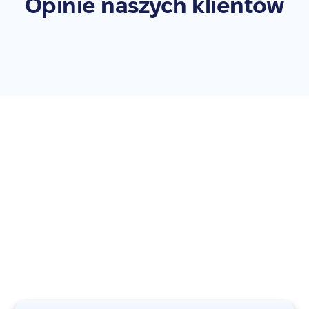
Opinie naszych klientów
Zleć naprawę swojego
Galaxy Z Flip 5 5G
Nie zwlekaj – przywróć swoje urządzenie do pełnej
sprawności. Zleć naprawę już teraz!