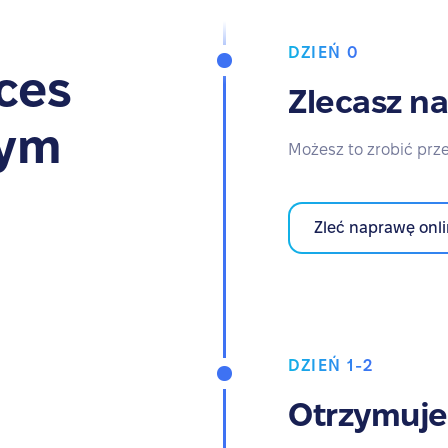
DZIEŃ 0
ces
Zlecasz n
zym
Możesz to zrobić prze
Zleć naprawę onl
DZIEŃ 1-2
Otrzymuje