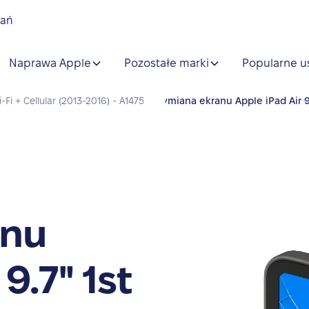
nań
Naprawa Apple
Pozostałe marki
Popularne u
i-Fi + Cellular (2013-2016) - A1475
›
Wymiana ekranu Apple iPad Air 9.7
anu
9.7" 1st