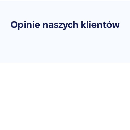
Opinie naszych klientów
Zleć naprawę swojego
iPad Pro 12.9" 3rd Wi-Fi
(2018-2020) - A1876