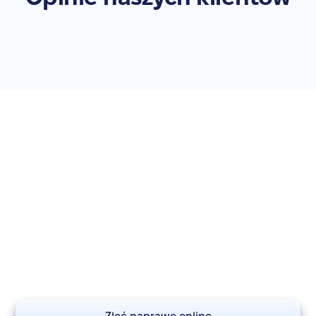
Zleć naprawę swojego
iPhone 11 Pro
Nie zwlekaj – przywróć swoje urządzenie do pełnej
sprawności. Zleć naprawę już teraz!