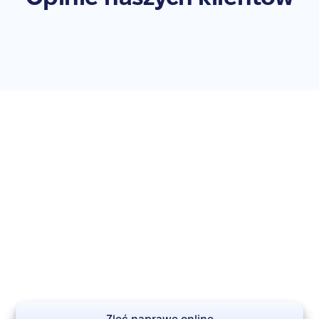
Zleć naprawę swojego
iPhone 16 Pro
Nie zwlekaj – przywróć swoje urządzenie do pełnej
sprawności. Zleć naprawę już teraz!