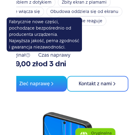
Problem z dotykiem
Zbity ekran z plamami
Nie włącza się
Obudowa oddziela się od ekranu
Touch ID nie działa
Touch ID nie reaguje
Fabrycznie nowe części,
pochodzące bezpośrednio od
Przycisk power nie działa
producenta urządzenia.
Przycisk głośności nie działa
Najwyższa jakość, pełna zgodność
i gwarancja niezawodności.
Oryginał
Czas naprawy
339,00 zł
od 3 dni
Zleć naprawę
Kontakt z nami