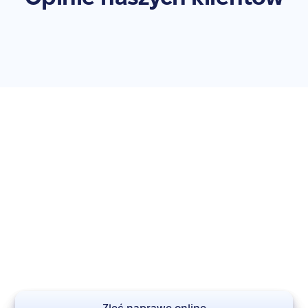
Zleć naprawę swojego
Galaxy A13
Nie zwlekaj – przywróć swoje urządzenie do pełnej
sprawności. Zleć naprawę już teraz!