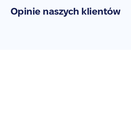
Opinie naszych klientów
Zleć naprawę swojego
Galaxy S20 Ultra
Nie zwlekaj – przywróć swoje urządzenie do pełnej
sprawności. Zleć naprawę już teraz!