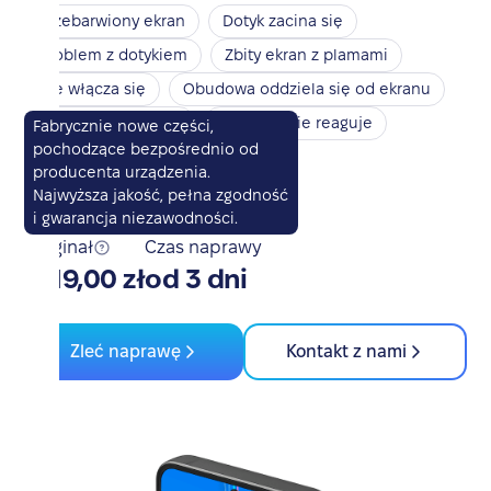
Przebarwiony ekran
Dotyk zacina się
Problem z dotykiem
Zbity ekran z plamami
Nie włącza się
Obudowa oddziela się od ekranu
Touch ID nie działa
Touch ID nie reaguje
Fabrycznie nowe części,
pochodzące bezpośrednio od
Przycisk power nie działa
producenta urządzenia.
Przycisk głośności nie działa
Najwyższa jakość, pełna zgodność
i gwarancja niezawodności.
Oryginał
Czas naprawy
1019,00 zł
od 3 dni
Zleć naprawę
Kontakt z nami