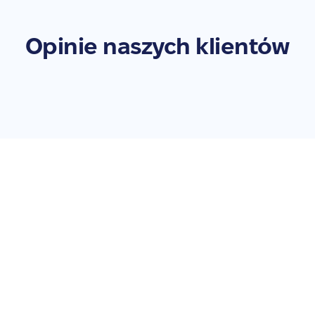
Opinie naszych klientów
Zleć naprawę swojego
Galaxy Tab A7 10.4 2020
Nie zwlekaj – przywróć swoje urządzenie do pełnej
sprawności. Zleć naprawę już teraz!