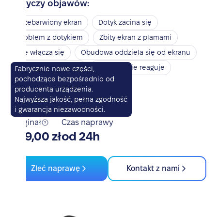
Dotyczy objawów:
Przebarwiony ekran
Dotyk zacina się
Problem z dotykiem
Zbity ekran z plamami
Nie włącza się
Obudowa oddziela się od ekranu
Touch ID nie działa
Touch ID nie reaguje
Fabrycznie nowe części,
pochodzące bezpośrednio od
Przycisk power nie działa
producenta urządzenia.
Przycisk głośności nie działa
Najwyższa jakość, pełna zgodność
i gwarancja niezawodności.
Oryginał
Czas naprawy
659,00 zł
od 24h
Zleć naprawę
Kontakt z nami