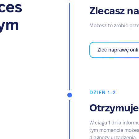
ces
Zlecasz n
zym
Możesz to zrobić prze
Zleć naprawę onl
DZIEŃ 1-2
Otrzymuje
W ciągu 1 dnia inform
tym momencie możesz
diagnozy urządzenia.