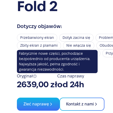
Fold 2
Dotyczy objawów:
Przebarwiony ekran
Dotyk zacina się
Problem
Zbity ekran z plamami
Nie włącza się
Obudowa
Touch ID nie działa
Touch ID nie reaguje
Przy
Fabrycznie nowe części, pochodzące
bezpośrednio od producenta urządzenia.
Przycisk głośności nie działa
Najwyższa jakość, pełna zgodność i
gwarancja niezawodności.
Oryginał
Czas naprawy
2639,00 zł
od 24h
Zleć naprawę
Kontakt z nami