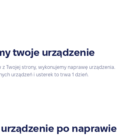
y twoje urządzenie
w z Twojej strony, wykonujemy naprawę urządzenia.
ch urządzeń i usterek to trwa 1 dzień.
 urządzenie po naprawie