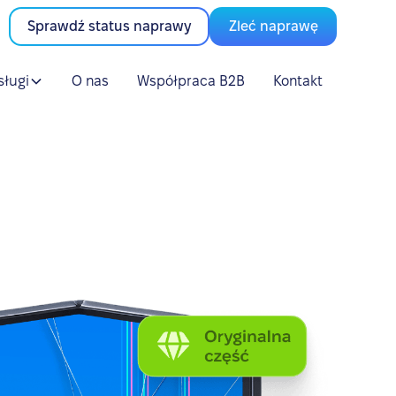
Sprawdź status naprawy
Zleć naprawę
sługi
O nas
Współpraca B2B
Kontakt