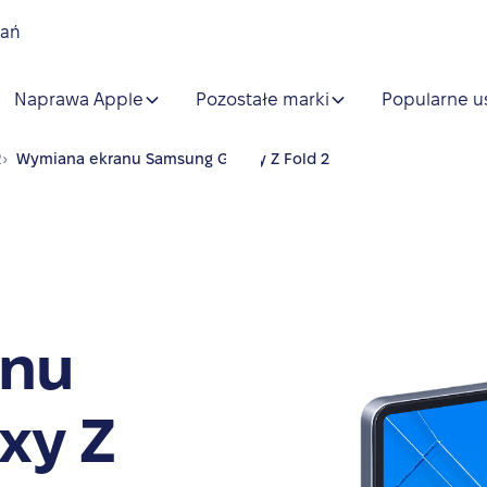
nań
Naprawa Apple
Pozostałe marki
Popularne u
2
›
Wymiana ekranu Samsung Galaxy Z Fold 2
anu
xy Z