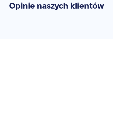
Opinie naszych klientów
Zleć naprawę swojego
iPad Pro 12.9" 2nd Wi-Fi
(2017-2018) - A1670
Nie zwlekaj – przywróć swoje urządzenie do pełnej
sprawności. Zleć naprawę już teraz!