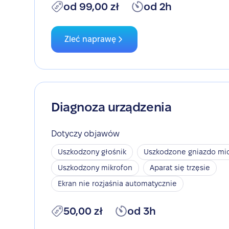
od 99,00 zł
od 2h
Zleć naprawę
Diagnoza urządzenia
Dotyczy objawów
Uszkodzony głośnik
Uszkodzone gniazdo mic
Uszkodzony mikrofon
Aparat się trzęsie
Ekran nie rozjaśnia automatycznie
50,00 zł
od 3h