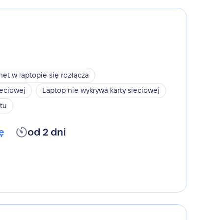
net w laptopie się rozłącza
ieciowej
Laptop nie wykrywa karty sieciowej
tu
ę
od 2 dni