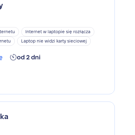
y
nternetu
Internet w laptopie się rozłącza
rnetu
Laptop nie widzi karty sieciowej
ę
od 2 dni
ika