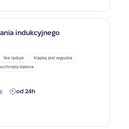
ania indukcyjnego
Nie ładuje
Klapka jest wypukła
puchnięta bateria
ę
od 24h