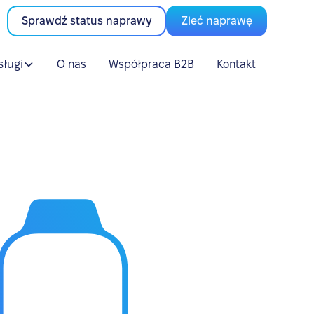
Sprawdź status naprawy
Zleć naprawę
sługi
O nas
Współpraca B2B
Kontakt