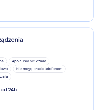
ządzenia
ina
Apple Pay nie działa
niowo
Nie mogę płacić telefonem
ziała
od 24h