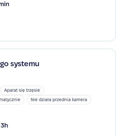
 min
ego systemu
Aparat się trzęsie
omatycznie
Nie działa przednia kamera
 3h