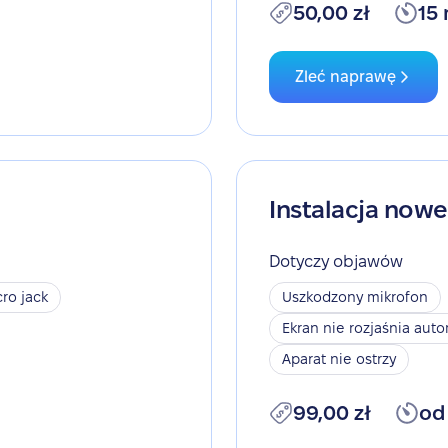
50,00 zł
15
Zleć naprawę
Instalacja now
Dotyczy objawów
ro jack
Uszkodzony mikrofon
Ekran nie rozjaśnia aut
Aparat nie ostrzy
99,00 zł
od