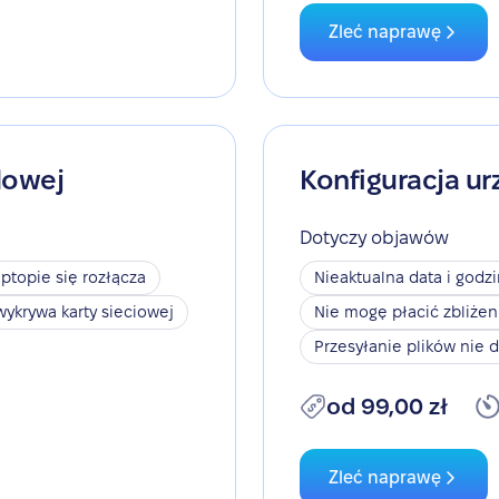
Zleć naprawę
dowej
Konfiguracja ur
Dotyczy objawów
aptopie się rozłącza
Nieaktualna data i godz
wykrywa karty sieciowej
Nie mogę płacić zbliże
Przesyłanie plików nie d
od 99,00 zł
Zleć naprawę