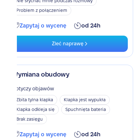
Nie słychać mnie podczas rozmowy
Problem z połączeniem
Zapytaj o wycenę
od 24h
Zleć naprawę
Wymiana obudowy
Dotyczy objawów
Zbita tylna klapka
Klapka jest wypukła
Klapka odkleja się
Spuchnięta bateria
Brak zasięgu
Zapytaj o wycenę
od 24h