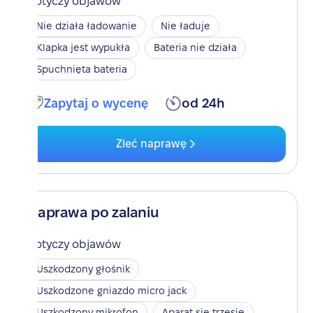
Dotyczy objawów
Nie działa ładowanie
Nie ładuje
Klapka jest wypukła
Bateria nie działa
Spuchnięta bateria
Zapytaj o wycenę
od 24h
Zleć naprawę
Naprawa po zalaniu
Dotyczy objawów
Uszkodzony głośnik
Uszkodzone gniazdo micro jack
Uszkodzony mikrofon
Aparat się trzęsie