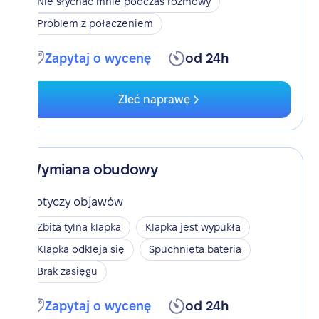
Nie słychać mnie podczas rozmowy
Problem z połączeniem
Zapytaj o wycenę
od 24h
Zleć naprawę
Wymiana obudowy
Dotyczy objawów
Zbita tylna klapka
Klapka jest wypukła
Klapka odkleja się
Spuchnięta bateria
Brak zasięgu
Zapytaj o wycenę
od 24h