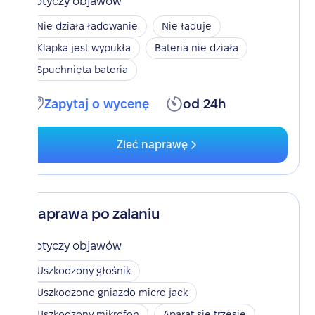
Dotyczy objawów
Nie działa ładowanie
Nie ładuje
Klapka jest wypukła
Bateria nie działa
Spuchnięta bateria
Zapytaj o wycenę
od 24h
Zleć naprawę
Naprawa po zalaniu
Dotyczy objawów
Uszkodzony głośnik
Uszkodzone gniazdo micro jack
Uszkodzony mikrofon
Aparat się trzęsie