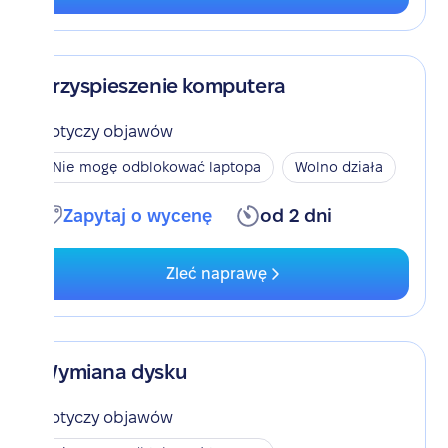
Przyspieszenie komputera
Dotyczy objawów
Nie mogę odblokować laptopa
Wolno działa
Zapytaj o wycenę
od 2 dni
Zleć naprawę
Wymiana dysku
Dotyczy objawów