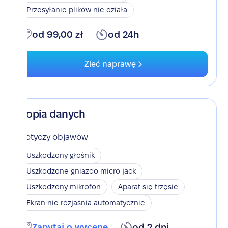
Przesyłanie plików nie działa
od 99,00 zł
od 24h
Zleć naprawę
Kopia danych
Dotyczy objawów
Uszkodzony głośnik
Uszkodzone gniazdo micro jack
Uszkodzony mikrofon
Aparat się trzęsie
Ekran nie rozjaśnia automatycznie
Zapytaj o wycenę
od 2 dni