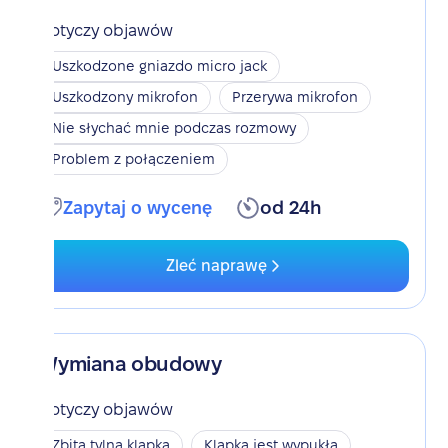
Dotyczy objawów
Uszkodzone gniazdo micro jack
Uszkodzony mikrofon
Przerywa mikrofon
Nie słychać mnie podczas rozmowy
Problem z połączeniem
Zapytaj o wycenę
od 24h
Zleć naprawę
Wymiana obudowy
Dotyczy objawów
Zbita tylna klapka
Klapka jest wypukła