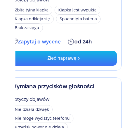
Zbita tylna klapka
Klapka jest wypukła
Klapka odkleja się
Spuchnięta bateria
Brak zasięgu
Zapytaj o wycenę
od 24h
Zleć naprawę
Wymiana przycisków głośności
Dotyczy objawów
Nie działa dzwięk
Nie mogę wyciszyć telefonu
Przycisk power nie działa