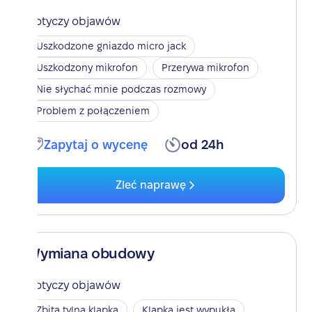
Dotyczy objawów
Uszkodzone gniazdo micro jack
Uszkodzony mikrofon
Przerywa mikrofon
Nie słychać mnie podczas rozmowy
Problem z połączeniem
Zapytaj o wycenę
od 24h
Zleć naprawę
Wymiana obudowy
Dotyczy objawów
Zbita tylna klapka
Klapka jest wypukła