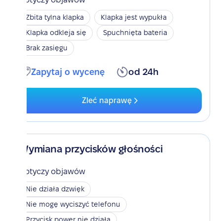
Zbita tylna klapka
Klapka jest wypukła
Klapka odkleja się
Spuchnięta bateria
Brak zasięgu
Zapytaj o wycenę
od 24h
Zleć naprawę
Wymiana przycisków głośności
Dotyczy objawów
Nie działa dzwięk
Nie mogę wyciszyć telefonu
Przycisk power nie działa