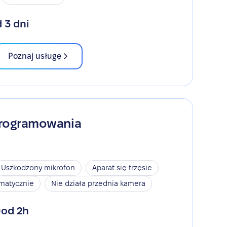
 3 dni
Poznaj usługę
programowania
Uszkodzony mikrofon
Aparat się trzęsie
omatycznie
Nie działa przednia kamera
od 2h