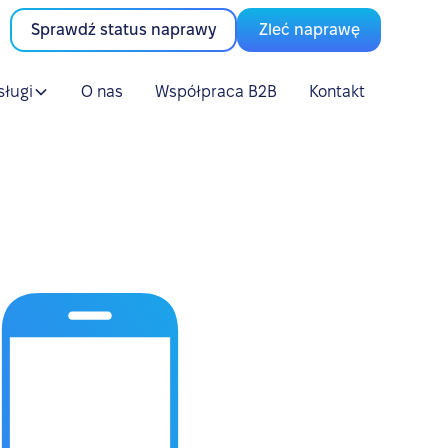
Sprawdź status naprawy
Zleć naprawę
sługi
O nas
Współpraca B2B
Kontakt