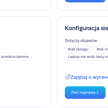
Konfiguracja s
Dotyczy objawów
Brak zasięgu
Brak i
a przednia kamera
Laptop nie widzi karty s
Zapytaj o wycen
Zleć naprawę