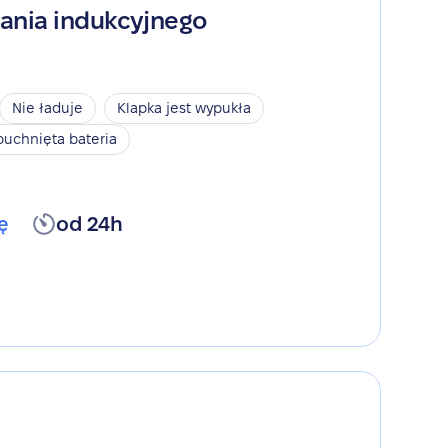
ania indukcyjnego
Nie ładuje
Klapka jest wypukła
puchnięta bateria
ę
od 24h