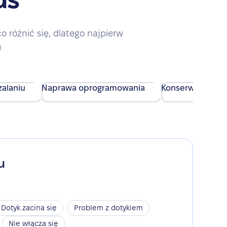
różnić się, dlatego najpierw
u
alaniu
Naprawa oprogramowania
Konserwacja urz
u
Dotyk zacina się
Problem z dotykiem
Nie włącza się