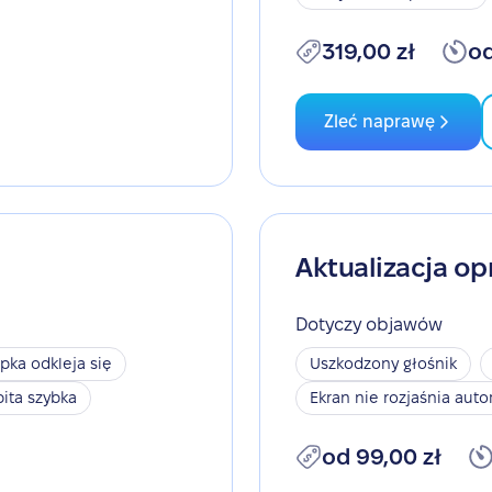
319,00 zł
od
Zleć naprawę
Aktualizacja o
Dotyczy objawów
pka odkleja się
Uszkodzony głośnik
bita szybka
Ekran nie rozjaśnia aut
od 99,00 zł