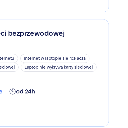
ieci bezprzewodowej
nternetu
Internet w laptopie się rozłącza
ieciowej
Laptop nie wykrywa karty sieciowej
ę
od 24h