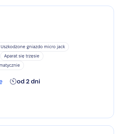
Uszkodzone gniazdo micro jack
Aparat się trzęsie
omatycznie
ę
od 2 dni