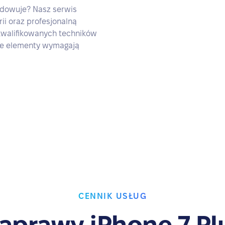
ładowuje? Nasz serwis
ii oraz profesjonalną
kwalifikowanych techników
kie elementy wymagają
CENNIK USŁUG
aprawy iPhone 7 Pl